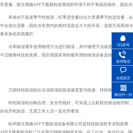
常普遍，硬汉视频APP下载都知道潮湿的环境不利于果蔬的储存，因此冷库
再者由于蔬菜季节性较强，旺季进货量往往大普通季节的进货量，
中会放出湿量，因此冷库房内的相对湿度会大大的升高，湿度升高再加冷库降
果本身也容易腐烂。
QQ咨询
冷库除湿通常使用物理方法进行除湿，其中物理方法就是使用干燥剂
不过随着科技的发展，现在我国采用的最常用的除湿设备是转轮除湿机与
咨询电话
在线留言
只因转轮除湿机比冷冻除湿机除湿速度更为快捷，转轮除湿机更适应低温低湿
微信扫一扫
转轮除湿机结构合理，安全性能好，可实现上位机联控或远程控制
自动开机除湿，无需工作人员一直在旁看管。
杭州硬汉视频APP下载除湿设备有限公司是转轮除湿机专业制造商，为客
APP下载泰除湿机广泛应用于锂电池制造车间、化工行业、食品行业、医