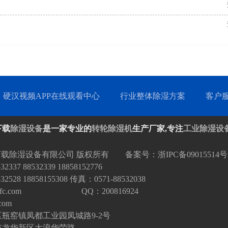
硬汉视频APP在线观看中心
行业整体除湿方案
客户
下载
除湿设备
是一家专业的
转轮除湿机
生产厂家,专注
工业除湿设
下载除湿设备有限公司 版权所有 备案号：
浙IPC备09015514号
37 88532339 18858152776
528 18858155308 传真：0571-88532038
fc.com
QQ：200816924
com
瓶窑镇凤都工业园凤城路9-2号
市龙华新区大浪华荣路