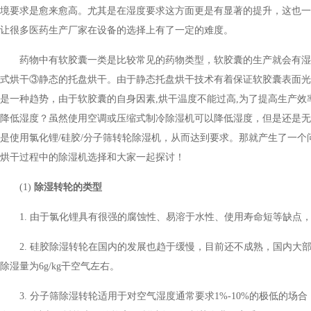
境要求是愈来愈高。尤其是在湿度要求这方面更是有显著的提升，这也一定程
让很多医药生产厂家在设备的选择上有了一定的难度。
药物中有软胶囊一类是比较常见的药物类型，软胶囊的生产就会有湿度
式烘干③静态的托盘烘干。由于静态托盘烘干技术有着保证软胶囊表面光泽度
是一种趋势，由于软胶囊的自身因素,烘干温度不能过高,为了提高生产效
降低湿度？虽然使用空调或压缩式制冷除湿机可以降低湿度，但是还是无
是使用氯化锂/硅胶/分子筛转轮除湿机，从而达到要求。那就产生了一
烘干过程中的除湿机选择和大家一起探讨！
(1)
除湿转轮的类型
1. 由于氯化锂具有很强的腐蚀性、易溶于水性、使用寿命短等缺点
2. 硅胶除湿转轮在国内的发展也趋于缓慢，目前还不成熟，国内大部分厂家
除湿量为6g/kg干空气左右。
3. 分子筛除湿转轮适用于对空气湿度通常要求1%-10%的极低的场合