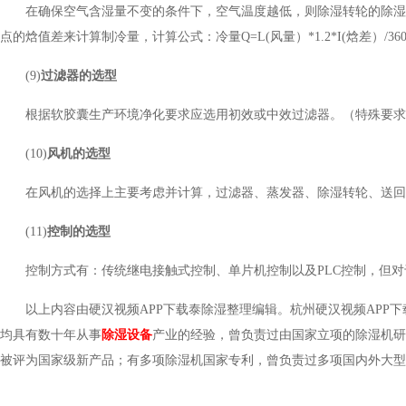
在确保空气含湿量不变的条件下，空气温度越低，则除湿转轮的除湿效
点的焓值差来计算制冷量，计算公式：冷量Q=L(风量）*1.2*I(焓差）/360
(9)
过滤器的选型
根据软胶囊生产环境净化要求应选用初效或中效过滤器。（特殊要
(10)
风机的选
型
在风机的选择上主要考虑并计算，过滤器、蒸发器、除湿转轮、送回风管
(11)
控制的选型
控制方式有：传统继电接触式控制、单片机控制以及PLC控制，但对
以上内容由硬汉视频APP下载泰除湿整理编辑。杭州硬汉视频APP
均具有数十年从事
除湿设备
产业的经验，曾负责过由国家立项的除湿机研
被评为国家级新产品；有多项除湿机国家专利，曾负责过多项国内外大型工程，并