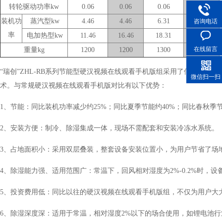
转轮驱动功率kw
0.06
0.06
0.06
0.06
装机功
蒸汽型kw
4.46
4.46
6.31
6.31
咨询电话
率
电加热型kw
11.46
16.46
18.31
27.31
在线留言
重量kg
1200
1200
1300
1300
“瑞创”ZHL-RB系列节能型硬汉视频在线观看手机版组采用了低温再生热泵
微信扫一扫
术。与常规硬汉视频在线观看手机版对比有以下优势：
1、节能：同比装机功率减少约25%；同比夏季节能约40%；同比春
2、安装方便：制冷、除湿集成一体，现场不需配套和安装冷冻水系统。
3、占地面积小：采用双层叠装，整套设备安装位置小，为用户节省了场地
4、除湿能力强、适用范围广：常温下，回风相对湿度为2%-0.2%时，设
5、投资费用低：同比以往的硬汉视频在线观看手机版组，不仅为用户大
6、除湿深度深：适用于常温，相对湿度2%以下的场合使用，如锂电池