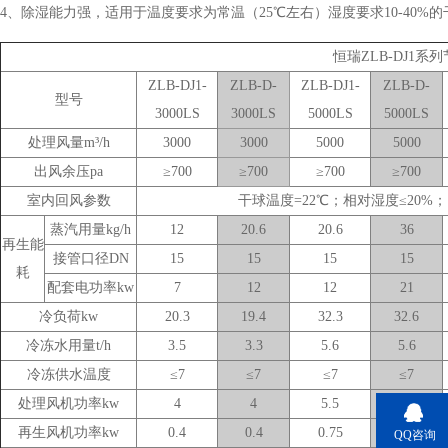
4、除湿能力强，适用于温度要求为常温（25℃左右）湿度要求10-40%的
恒瑞ZLB-DJ1
ZLB-DJ1-
ZLB-D-
ZLB-DJ1-
ZLB-D-
型号
3000LS
3000LS
5000LS
5000LS
处理风量m³/h
3000
3000
5000
5000
出风余压pa
≥700
≥700
≥700
≥700
室内回风参数
干球温度=22℃；相对湿度≤20%
蒸汽用量k
g/h
12
20.6
20.6
36
再生能
接管口径DN
15
15
15
15
耗
配套电功率kw
7
12
12
21
冷负荷kw
20.3
19.4
32.3
32.6
冷冻水用量t/h
3.5
3.3
5.6
5.6
冷冻供水温度
≤7
≤7
≤7
≤7
处理风机功率kw
4
4
5.5
5.5
再生风机功率kw
0.4
0.4
0.75
0.75
QQ咨询