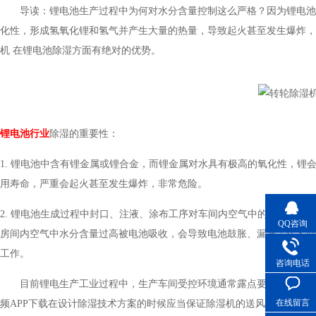
导读：锂电池生产过程中为何对水分含量控制这么严格？因为锂电
化性，形成氢氧化锂和氢气并产生大量的热量，导致起火甚至发生爆炸，非
机
在锂电池除湿方面有绝对的优势。
锂电池行业
除湿的重要性：
1. 锂电池中含有锂金属或锂合金，而锂金属对水具有极高的氧化性
用寿命，严重会起火甚至发生爆炸，非常危险。
2. 锂电池生成过程中封口、注液、涂布工序对车间内空气中的水分极其
QQ咨询
房间内空气中水分含量过高被电池吸收，会导致电池鼓胀、漏液等
工作。
咨询电话
目前锂电生产工业过程中，生产车间受控环境通常露点要求是
-40
℃
在线留言
频APP下载在设计除湿技术方案的时候应当保证除湿机的送风露点在
-60