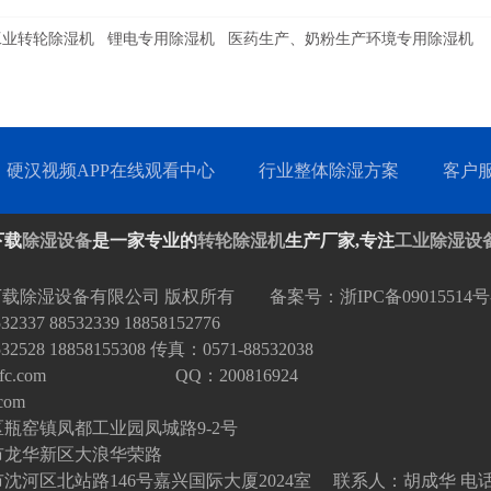
工业转轮除湿机
锂电专用除湿机
医药生产、奶粉生产环境专用除湿机
硬汉视频APP在线观看中心
行业整体除湿方案
客户
下载
除湿设备
是一家专业的
转轮除湿机
生产厂家,专注
工业除湿设
下载除湿设备有限公司 版权所有 备案号：
浙IPC备09015514号
37 88532339 18858152776
528 18858155308 传真：0571-88532038
fc.com
QQ：200816924
com
瓶窑镇凤都工业园凤城路9-2号
市龙华新区大浪华荣路
河区北站路146号嘉兴国际大厦2024室 联系人：胡成华 电话：15