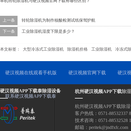
单机转轮除湿机与硬汉视频官网下载有哪些区别？
上一条
转轮除湿机为制作核酸检测试纸保驾护航
下一条
工业除湿机湿度下限是多少？
本文标签：
大型冷冻式工业除湿机
除湿机价格
工业除湿机
冷冻式
硬汉视频在线观看手机版
硬汉视频官网下载
硬汉视
硬汉视频APP下载泰除湿设备
杭州硬汉视频APP下载
除湿
联系硬汉视频APP下载泰
杭州硬汉视频APP下载除
客户热线：0571-88532337 88
技术咨询：0571-88532528 18
邮箱：peritek@jndfxfc.com