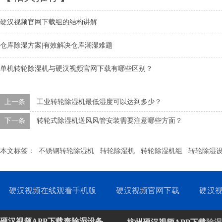
硬汉视频官网下载组的结构讲解
仓库除湿方案|有效解决仓库潮湿难题
单机转轮除湿机与硬汉视频官网下载有哪些区别？
上一条
工业转轮除湿机最低湿度可以达到多少？
下一条
转轮式除湿机送风风管安装需要注意哪些方面？
本文标签：
不锈钢转轮除湿机
转轮除湿机
转轮除湿机组
转轮除湿
硬汉视频在线观看手机版
硬汉视频官网下载
硬汉视
硬汉视频APP下载泰除湿设备